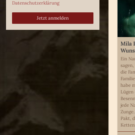
Datenschutzerklärung
Jetzt anmelden
Mila 
Wunsc
Ein Na
sagen, 
die Fam
Famili
habe m
Lügen 
Besenm
jede N
Zunge.
Pakt, 
Ketten