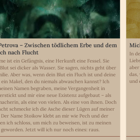
Petrova – Zwischen tödlichem Erbe und dem
Mic
h nach Flucht
In d
Lieb
me ist ein Gefängnis, eine Herkunft eine Fessel. Sie
aber
Blut sei dicker als Wasser. Sie sagen, nichts geht über
das,
ilie. Aber was, wenn dein Blut ein Fluch ist und deine
und 
e ein Makel, den du niemals abwaschen kannst? Ich
einen Namen begraben, meine Vergangenheit in
erstickt und mir eine neue Existenz aufgebaut – als
acherin, als eine von vielen. Als eine von ihnen. Doch
acht schmecke ich die Asche dieser Lügen auf meiner
 Der Name Stoikow klebt an mir wie Pech und der
den ich schloss, um mich zu beweisen, ist zu meinen
 geworden. Jetzt will ich nur noch eines: raus.