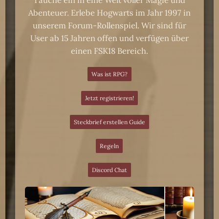
Tauche ein in eine Welt voller Magie und
Abenteuer. Erlebe Hogwarts im Jahr 1997 in
unserem Forum-Rollenspiel. Wir sind für
User ab 15 Jahren offen und verfügen über
einen FSK18 Bereich.
Was ist RPG?
Jetzt registrieren!
Steckbrief erstellen Guide
Regeln
Discord Chat