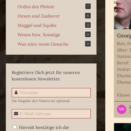
Orden des Phönix
7
Hexen und Zauberer
8
Muggel und Squibs
0
Wesen bzw. Sonstige
0
Georg
Ron, F
Was wäre wenn Gesuche
0
Alter: 
Nation
Beruf:
Avatar
Registriere Dich jetzt für unseren
Ehemal
kostenlosen Newsletter.
Ehemal
Klasse
Die Eingabe des Namen ist optional.
2
Hiermit bestätige ich die