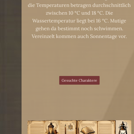
die Temperaturen betragen durchschnittlich
zwischen 10 °C und 18 °C. Die
Wassertemperatur liegt bei 16 °C. Mutige
gehen da bestimmt noch schwimmen.
Vereinzelt kommen auch Sonnentage vor.
Gesuchte Charaktere