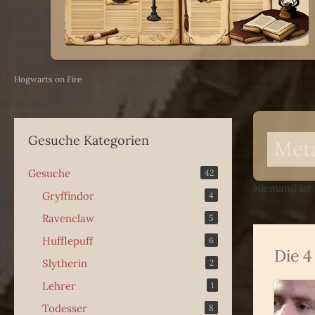
Hogwarts on Fire
Gesuche Kategorien
Met
Gesuche
42
Niemand ist
Gryffindor
4
Ravenclaw
5
Hufflepuff
6
Die 
Slytherin
2
Lehrer
1
Todesser
8