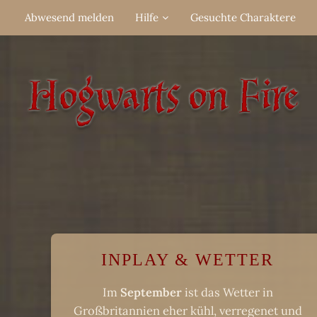
Abwesend melden
Hilfe
Gesuchte Charaktere
INPLAY & WETTER
Im
September
ist das Wetter in
Großbritannien eher kühl, verregenet und