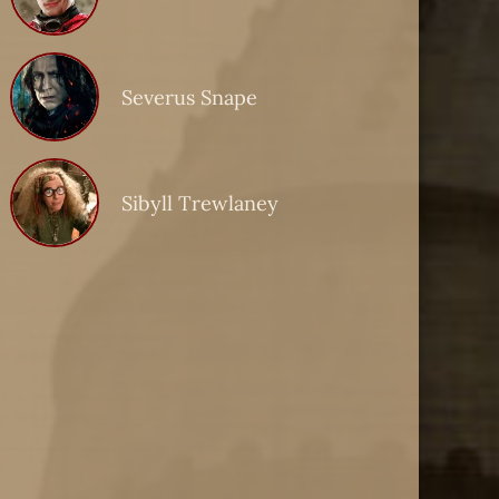
Severus Snape
Sibyll Trewlaney