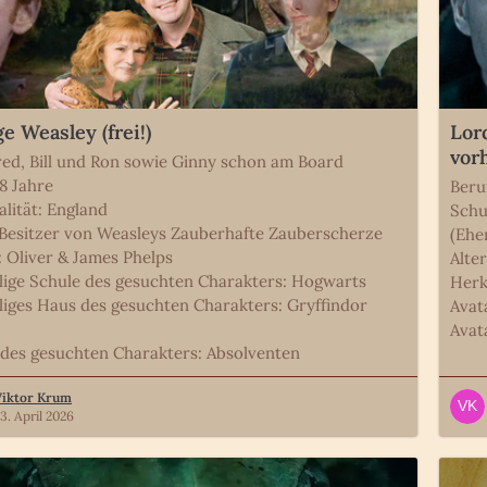
e Weasley (frei!)
Lor
vor
red, Bill und Ron sowie Ginny schon am Board
18 Jahre
Beru
alität: England
Schu
 Besitzer von Weasleys Zauberhafte Zauberscherze
(Ehe
: Oliver & James Phelps
Alter
ige Schule des gesuchten Charakters: Hogwarts
Herk
iges Haus des gesuchten Charakters: Gryffindor
Avat
Avat
 des gesuchten Charakters: Absolventen
Viktor Krum
3. April 2026