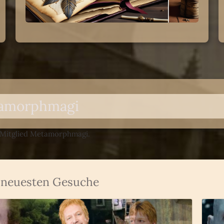
amorphmagi
 Mitglied Metamorphmagi.
4 neuesten Gesuche