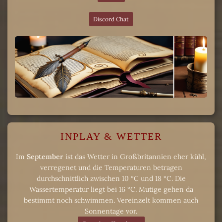
Discord Chat
INPLAY & WETTER
Im
September
ist das Wetter in Großbritannien eher kühl,
verregenet und die Temperaturen betragen
durchschnittlich zwischen 10 °C und 18 °C. Die
Wassertemperatur liegt bei 16 °C. Mutige gehen da
bestimmt noch schwimmen. Vereinzelt kommen auch
Sonnentage vor.