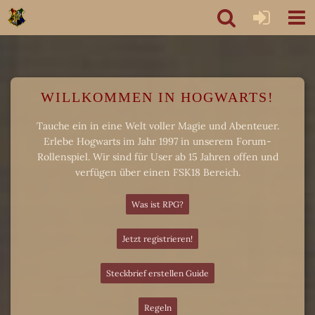
WILLKOMMEN IN HOGWARTS!
Tauche ein in eine Welt voller Magie und Abenteuer.
Erlebe Hogwarts im Jahr 1997 in unserem Forum-
Rollenspiel. Wir sind für User ab 15 Jahren offen und
verfügen über einen FSK18 Bereich.
Was ist RPG?
Jetzt registrieren!
Steckbrief erstellen Guide
Regeln