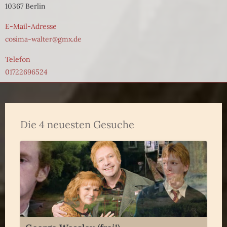
10367 Berlin
E-Mail-Adresse
cosima-walter@gmx.de
Telefon
01722696524
Die 4 neuesten Gesuche