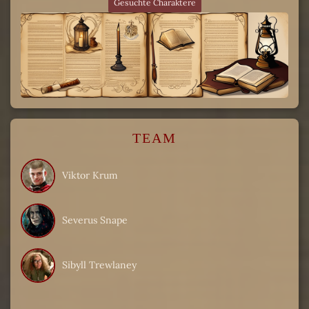
Gesuchte Charaktere
TEAM
Viktor Krum
Severus Snape
Sibyll Trewlaney