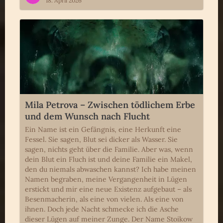
18. April 2026
Mila Petrova – Zwischen tödlichem Erbe
und dem Wunsch nach Flucht
Ein Name ist ein Gefängnis, eine Herkunft eine
Fessel. Sie sagen, Blut sei dicker als Wasser. Sie
sagen, nichts geht über die Familie. Aber was, wenn
dein Blut ein Fluch ist und deine Familie ein Makel,
den du niemals abwaschen kannst? Ich habe meinen
Namen begraben, meine Vergangenheit in Lügen
erstickt und mir eine neue Existenz aufgebaut – als
Besenmacherin, als eine von vielen. Als eine von
ihnen. Doch jede Nacht schmecke ich die Asche
dieser Lügen auf meiner Zunge. Der Name Stoikow