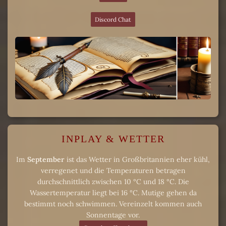
Discord Chat
INPLAY & WETTER
Im
September
ist das Wetter in Großbritannien eher kühl,
verregenet und die Temperaturen betragen
durchschnittlich zwischen 10 °C und 18 °C. Die
Wassertemperatur liegt bei 16 °C. Mutige gehen da
bestimmt noch schwimmen. Vereinzelt kommen auch
Sonnentage vor.