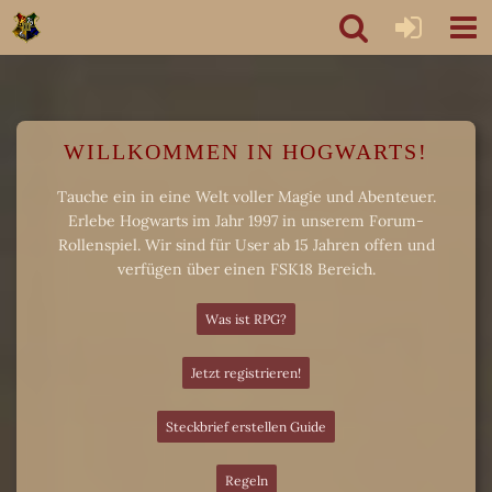
WILLKOMMEN IN HOGWARTS!
Tauche ein in eine Welt voller Magie und Abenteuer.
Erlebe Hogwarts im Jahr 1997 in unserem Forum-
Rollenspiel. Wir sind für User ab 15 Jahren offen und
verfügen über einen FSK18 Bereich.
Was ist RPG?
Jetzt registrieren!
Steckbrief erstellen Guide
Regeln