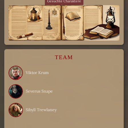
Gesuchte Charaktere
TEAM
Viktor Krum
Severus Snape
Sibyll Trewlaney