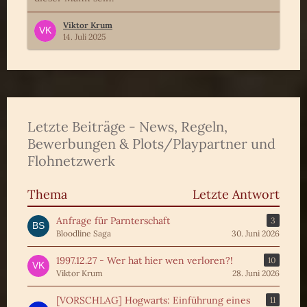
Viktor Krum
14. Juli 2025
Letzte Beiträge - News, Regeln,
Bewerbungen & Plots/Playpartner und
Flohnetzwerk
Thema
Letzte Antwort
Anfrage für Parnterschaft
3
Bloodline Saga
30. Juni 2026
1997.12.27 - Wer hat hier wen verloren?!
10
Viktor Krum
28. Juni 2026
[VORSCHLAG] Hogwarts: Einführung eines
11