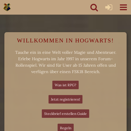
WILLKOMMEN IN HOGWARTS!
Tauche ein in eine Welt voller Magie und Abenteuer.
Erlebe Hogwarts im Jahr 1997 in unserem Forum-
Rollenspiel. Wir sind für User ab 15 Jahren offen und
verfügen über einen FSK18 Bereich.
Was ist RPG?
Jetzt registrieren!
Steckbrief erstellen Guide
Regeln