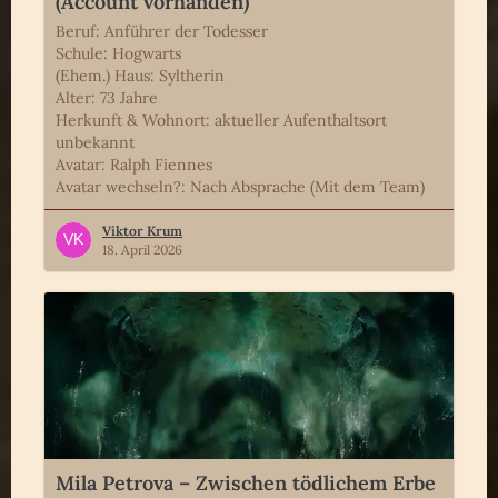
(Account vorhanden)
Beruf: Anführer der Todesser
Schule: Hogwarts
(Ehem.) Haus: Syltherin
Alter: 73 Jahre
Herkunft & Wohnort: aktueller Aufenthaltsort
unbekannt
Avatar: Ralph Fiennes
Avatar wechseln?: Nach Absprache (Mit dem Team)
Viktor Krum
18. April 2026
Mila Petrova – Zwischen tödlichem Erbe