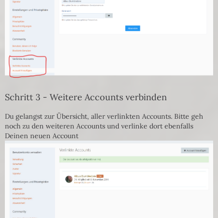
Schritt 3 - Weitere Accounts verbinden
Du gelangst zur Übersicht, aller verlinkten Accounts. Bitte geh
noch zu den weiteren Accounts und verlinke dort ebenfalls
Deinen neuen Account