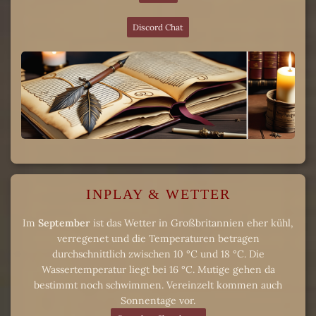
Discord Chat
INPLAY & WETTER
Im
September
ist das Wetter in Großbritannien eher kühl,
verregenet und die Temperaturen betragen
durchschnittlich zwischen 10 °C und 18 °C. Die
Wassertemperatur liegt bei 16 °C. Mutige gehen da
bestimmt noch schwimmen. Vereinzelt kommen auch
Sonnentage vor.