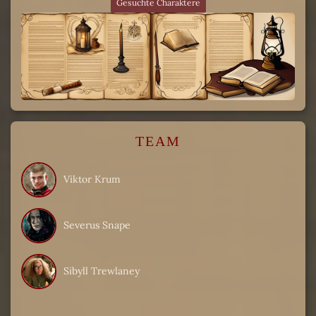
Gesuchte Charaktere
TEAM
Viktor Krum
Severus Snape
Sibyll Trewlaney