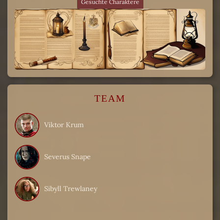
Gesuchte Charaktere
TEAM
Viktor Krum
Severus Snape
Sibyll Trewlaney