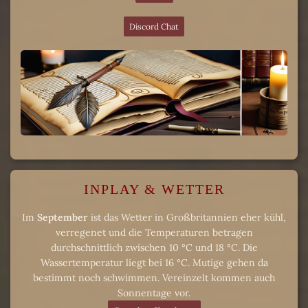
Discord Chat
INPLAY & WETTER
Im
September
ist das Wetter in Großbritannien eher kühl,
verregenet und die Temperaturen betragen
durchschnittlich zwischen 10 °C und 18 °C. Die
Wassertemperatur liegt bei 16 °C. Mutige gehen da
bestimmt noch schwimmen. Vereinzelt kommen auch
Sonnentage vor.