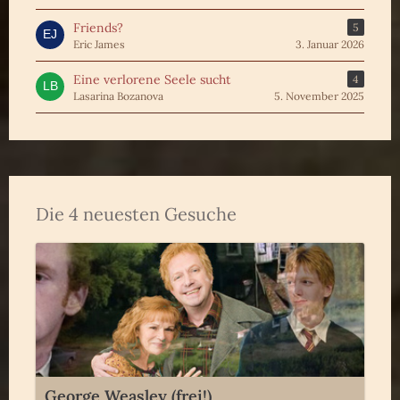
Friends?
5
Eric James
3. Januar 2026
Eine verlorene Seele sucht
4
Lasarina Bozanova
5. November 2025
Die 4 neuesten Gesuche
George Weasley (frei!)