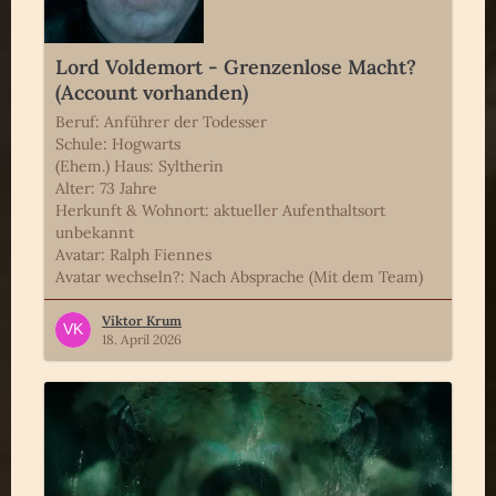
Lord Voldemort - Grenzenlose Macht?
(Account vorhanden)
Beruf: Anführer der Todesser
Schule: Hogwarts
(Ehem.) Haus: Syltherin
Alter: 73 Jahre
Herkunft & Wohnort: aktueller Aufenthaltsort
unbekannt
Avatar: Ralph Fiennes
Avatar wechseln?: Nach Absprache (Mit dem Team)
Viktor Krum
18. April 2026