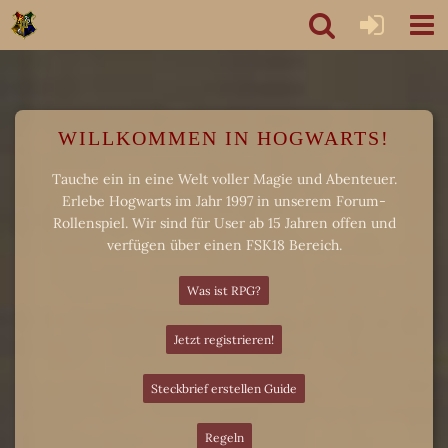
WILLKOMMEN IN HOGWARTS!
Tauche ein in eine Welt voller Magie und Abenteuer.
Erlebe Hogwarts im Jahr 1997 in unserem Forum-
Rollenspiel. Wir sind für User ab 15 Jahren offen und
verfügen über einen FSK18 Bereich.
Was ist RPG?
Jetzt registrieren!
Steckbrief erstellen Guide
Regeln