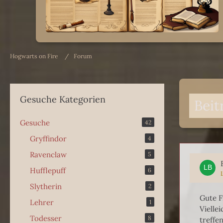
Hogwarts on Fire
Forum
Gesuche Kategorien
Beit
Gesuche
42
Gryffindor
4
Ravenclaw
5
Hufflepuff
6
Slytherin
2
Gute F
Lehrer
1
Vielle
Todesser
8
treffe