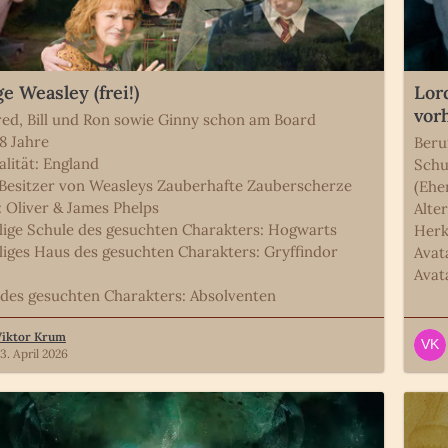
e Weasley (frei!)
Lor
vor
red, Bill und Ron sowie Ginny schon am Board
18 Jahre
Beru
alität: England
Schu
 Besitzer von Weasleys Zauberhafte Zauberscherze
(Ehe
: Oliver & James Phelps
Alter
ige Schule des gesuchten Charakters: Hogwarts
Herk
iges Haus des gesuchten Charakters: Gryffindor
Avat
Avat
 des gesuchten Charakters: Absolventen
Viktor Krum
3. April 2026