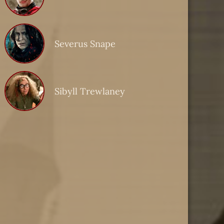
Severus Snape
Sibyll Trewlaney