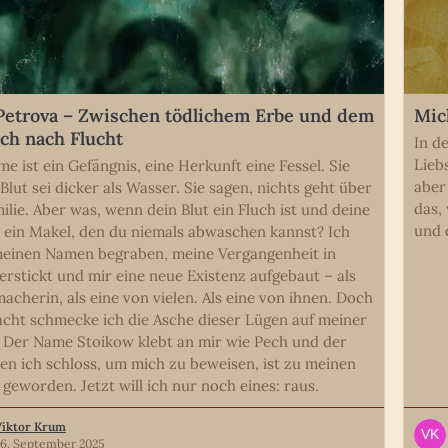
Petrova – Zwischen tödlichem Erbe und dem
Mic
h nach Flucht
In d
Lieb
me ist ein Gefängnis, eine Herkunft eine Fessel. Sie
aber
Blut sei dicker als Wasser. Sie sagen, nichts geht über
das,
ilie. Aber was, wenn dein Blut ein Fluch ist und deine
und 
e ein Makel, den du niemals abwaschen kannst? Ich
einen Namen begraben, meine Vergangenheit in
erstickt und mir eine neue Existenz aufgebaut – als
acherin, als eine von vielen. Als eine von ihnen. Doch
acht schmecke ich die Asche dieser Lügen auf meiner
 Der Name Stoikow klebt an mir wie Pech und der
den ich schloss, um mich zu beweisen, ist zu meinen
 geworden. Jetzt will ich nur noch eines: raus.
Viktor Krum
26. September 2025