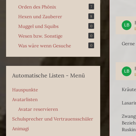
Orden des Phönix
7
Hexen und Zauberer
8
Muggel und Squibs
0
Wesen bzw. Sonstige
0
Gerne
Was wäre wenn Gesuche
0
Automatische Listen - Menü
Kräute
Hauspunkte
Avatarlisten
Lasari
Avatar reservieren
Zwangs
Schulsprecher und Vertrauensschüler
Bezieh
Animagi
Ruskin