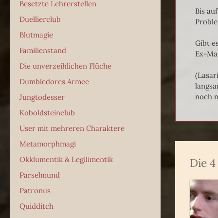
Besetzte Lehrerstellen
Bis auf
Duellierclub
Proble
Blutmagie
Gibt e
Familienstand
Ex-Ma
Die unverzeihlichen Flüche
(Lasar
Dumbledores Armee
langsa
noch n
Jungtodesser
Koboldsteinclub
User mit mehreren Charaktere
Metamorphmagi
Okklumentik & Legilimentik
Die 
Parselmund
Patronus
Quidditch