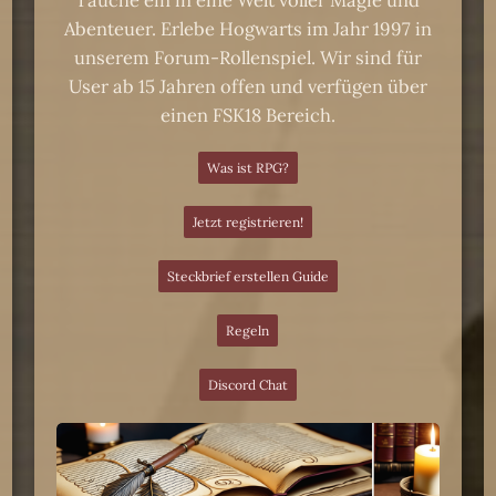
Tauche ein in eine Welt voller Magie und
Abenteuer. Erlebe Hogwarts im Jahr 1997 in
unserem Forum-Rollenspiel. Wir sind für
User ab 15 Jahren offen und verfügen über
einen FSK18 Bereich.
Was ist RPG?
Jetzt registrieren!
Steckbrief erstellen Guide
Regeln
Discord Chat