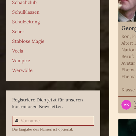
Schachclub
Schulklassen
Schulzeitung
Georg
Seher
Ron, F
Stablose Magie
Alter: 
Nation
Veela
Beruf:
Vampire
Avatar
Ehemal
Werwölfe
Ehemal
Klasse
Registriere Dich jetzt für unseren
kostenlosen Newsletter.
2
Die Eingabe des Namen ist optional.