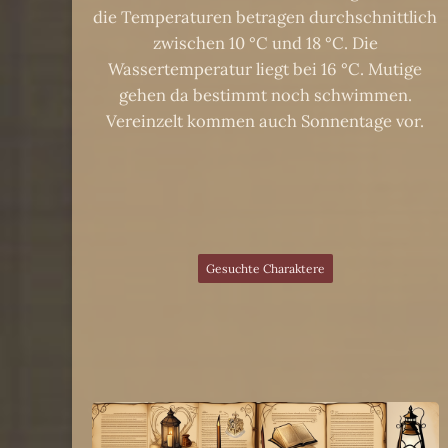
die Temperaturen betragen durchschnittlich
zwischen 10 °C und 18 °C. Die
Wassertemperatur liegt bei 16 °C. Mutige
gehen da bestimmt noch schwimmen.
Vereinzelt kommen auch Sonnentage vor.
Gesuchte Charaktere