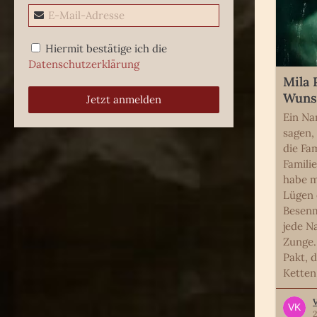
Hiermit bestätige ich die
Datenschutzerklärung
Mila 
Wunsc
Jetzt anmelden
Ein Na
sagen, 
die Fam
Famili
habe m
Lügen 
Besenm
jede N
Zunge.
Pakt, 
Ketten