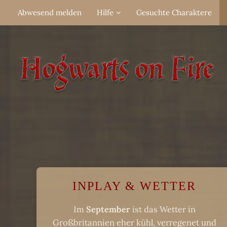
Abwesend melden
Hilfe
Gesuchte Charaktere
INPLAY & WETTER
Im
September
ist das Wetter in
Großbritannien eher kühl, verregenet und